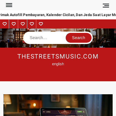
Skip
to
mak Autofill Pembayaran, Kalender Cicilan, Dan Jeda Saat Layar Mu
content
Home
Casino
Judi
Poker
Slot
Online
Online
Online
Online
Search
THESTREETSMUSIC.COM
english