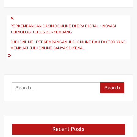
Post
navigation
PERKEMBANGAN CASINO ONLINE DI ERA DIGITAL : INOVASI
TEKNOLOGI TERUS BERKEMBANG
JUDI ONLINE : PERKEMBANGAN JUDI ONLINE DAN FAKTOR YANG
MEMBUAT JUDI ONLINE BANYAK DIKENAL
Search
for:
Recent Posts