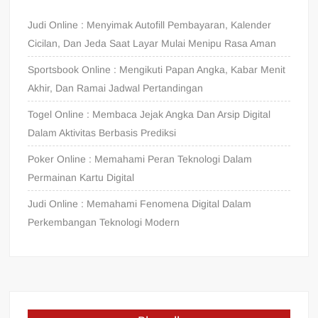
Judi Online : Menyimak Autofill Pembayaran, Kalender
Cicilan, Dan Jeda Saat Layar Mulai Menipu Rasa Aman
Sportsbook Online : Mengikuti Papan Angka, Kabar Menit
Akhir, Dan Ramai Jadwal Pertandingan
Togel Online : Membaca Jejak Angka Dan Arsip Digital
Dalam Aktivitas Berbasis Prediksi
Poker Online : Memahami Peran Teknologi Dalam
Permainan Kartu Digital
Judi Online : Memahami Fenomena Digital Dalam
Perkembangan Teknologi Modern