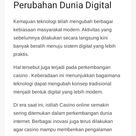
Perubahan Dunia Digital
Kemajuan teknologi telah mengubah berbagai
kebiasaan masyarakat modern. Aktivitas yang
sebelumnya dilakukan secara langsung kini
banyak beralih menuju sistem digital yang lebih
praktis.
Hal tersebut juga terjadi pada perkembangan
casino . Keberadaan ini menunjukkan bagaimana
teknologi dapat mengubah konsep tradisional
menjadi bentuk digital yang lebih modern.
Di era saat ini, istilah Casino online semakin
sering ditemukan dalam perkembangan dunia
internet. Berbagai inovasi juga terus dilakukan
agar casino mampu memberikan pengalaman