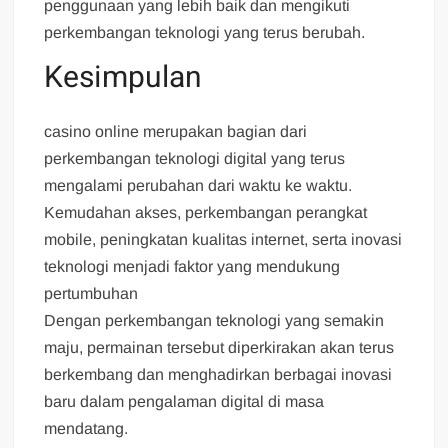
penggunaan yang lebih baik dan mengikuti
perkembangan teknologi yang terus berubah.
Kesimpulan
casino online merupakan bagian dari
perkembangan teknologi digital yang terus
mengalami perubahan dari waktu ke waktu.
Kemudahan akses, perkembangan perangkat
mobile, peningkatan kualitas internet, serta inovasi
teknologi menjadi faktor yang mendukung
pertumbuhan
Dengan perkembangan teknologi yang semakin
maju, permainan tersebut diperkirakan akan terus
berkembang dan menghadirkan berbagai inovasi
baru dalam pengalaman digital di masa
mendatang.