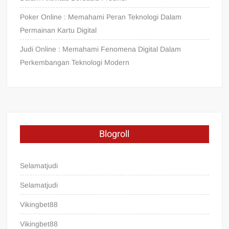
Poker Online : Memahami Peran Teknologi Dalam
Permainan Kartu Digital
Judi Online : Memahami Fenomena Digital Dalam
Perkembangan Teknologi Modern
Blogroll
Selamatjudi
Selamatjudi
Vikingbet88
Vikingbet88