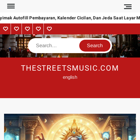
Skip
to
imak Autofill Pembayaran, Kalender Cicilan, Dan Jeda Saat Layar M
content
Home
Casino
Judi
Poker
Slot
Online
Online
Online
Online
Search
THESTREETSMUSIC.COM
english