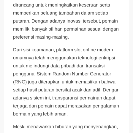
dirancang untuk meningkatkan keseruan serta
memberikan peluang tambahan dalam setiap
putaran. Dengan adanya inovasi tersebut, pemain
memiliki banyak pilihan permainan sesuai dengan
preferensi masing-masing.
Dari sisi keamanan, platform slot online modern
umumnya telah menggunakan teknologi enkripsi
untuk melindungi data pribadi dan transaksi
pengguna. Sistem Random Number Generator
(RNG) juga diterapkan untuk memastikan bahwa
setiap hasil putaran bersifat acak dan adil. Dengan
adanya sistem ini, transparansi permainan dapat
terjaga dan pemain dapat merasakan pengalaman
bermain yang lebih aman.
Meski menawarkan hiburan yang menyenangkan,