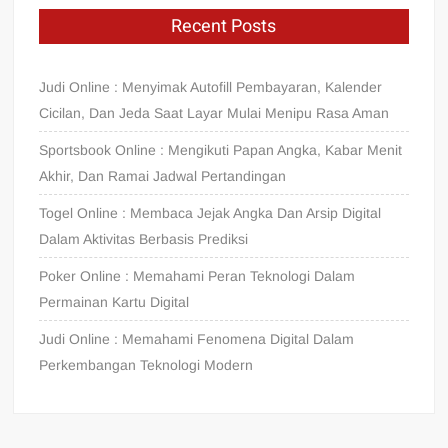
Recent Posts
Judi Online : Menyimak Autofill Pembayaran, Kalender
Cicilan, Dan Jeda Saat Layar Mulai Menipu Rasa Aman
Sportsbook Online : Mengikuti Papan Angka, Kabar Menit
Akhir, Dan Ramai Jadwal Pertandingan
Togel Online : Membaca Jejak Angka Dan Arsip Digital
Dalam Aktivitas Berbasis Prediksi
Poker Online : Memahami Peran Teknologi Dalam
Permainan Kartu Digital
Judi Online : Memahami Fenomena Digital Dalam
Perkembangan Teknologi Modern