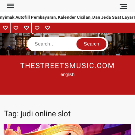
Skip
to
nyimak Autofill Pembayaran, Kalender Cicilan, Dan Jeda Saat Layar
content
Home
Casino
Judi
Poker
Slot
Online
Online
Online
Online
Search
THESTREETSMUSIC.COM
english
Tag:
judi online slot